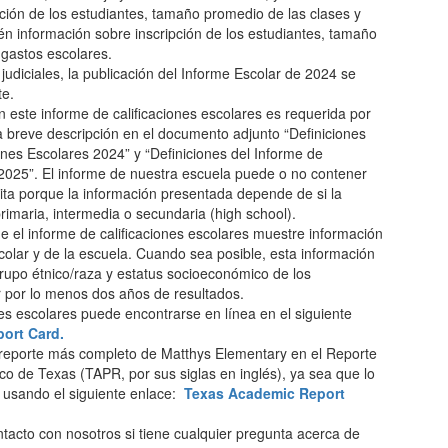
pción de los estudiantes, tamaño promedio de las clases y
én información sobre inscripción de los estudiantes, tamaño
 gastos escolares.
udiciales, la publicación del Informe Escolar de 2024 se
te.
n este informe de calificaciones escolares es requerida por
a breve descripción en el documento adjunto “Definiciones
ones Escolares 2024” y “Definiciones del Informe de
 2025”. El informe de nuestra escuela puede o no contener
rita porque la información presentada depende de si la
rimaria, intermedia o secundaria (high school).
ue el informe de calificaciones escolares muestre información
escolar y de la escuela. Cuando sea posible, esta información
rupo étnico/raza y estatus socioeconómico de los
ir por lo menos dos años de resultados.
nes escolares puede encontrarse en línea en el siguiente
ort Card.
reporte más completo de Matthys Elementary en el Reporte
 de Texas (TAPR, por sus siglas en inglés), ya sea que lo
o usando el siguiente enlace:
Texas Academic Report
tacto con nosotros si tiene cualquier pregunta acerca de