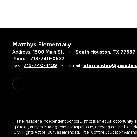
Matthys Elementary
Address:
1500 Main St.
South Houston, TX 77587
Phone:
713-740-0632
Fax:
713-740-4139
Email:
efernandez@pasadena
The Pasadena Independent School District is an equal opportunity emplo
policies, or by excluding from participation in, denying access to, or 
Civil Rights Act of 1964, as amended, Title IX of the Education Amen