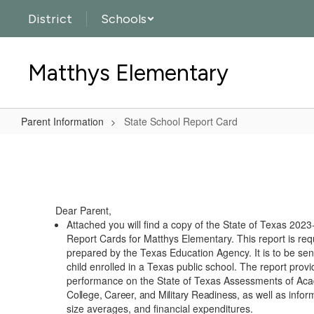
Skip
District
Schools
to
main
content
Matthys Elementary
Parent Information
State School Report Card
State
School
Report
Card
Dear
Parent,
Attached you will find a copy of the State of Texas 20
Report Cards for Matthys Elementary. This report is req
prepared by the Texas Education Agency. It is to be sen
child enrolled in a Texas public school. The report prov
performance on the State of Texas Assessments of A
College, Career, and Military Readiness,
as well as infor
size averages, and financial expenditures.