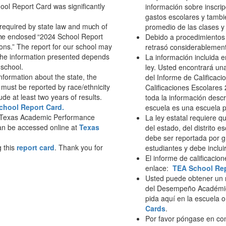
ool Report Card was significantly
información sobre inscri
gastos escolares y tambi
required by state law and
much of
promedio de las clases y
the enclosed “202
4 School Report
Debido a procedimientos j
ons.” The report for our school may
retrasó considerablemen
 the information presented depends
La información incluida e
 school.
ley. Usted encontrará un
nformation about the state, the
del Informe de Calificaci
n must be reported by race/ethnicity
Calificaciones Escolares
de at least two years of results.
toda la información desc
chool Report Card.
escuela es una escuela p
e Texas Academic Performance
La ley estatal requiere q
can be accessed online at
Texas
del estado, del distrito 
debe ser reportada por g
g this
report card
. Thank you for
estudiantes y debe inclu
El informe de calificacio
enlace:
TEA School Rep
Usted puede obtener un 
del Desempeño Académico
pida aquí en la escuela 
Cards
.
Por favor póngase en con