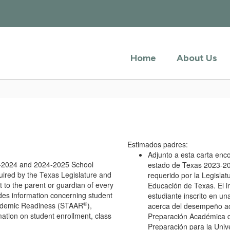
Home
About Us
Estimados padres:
Adjunto a esta carta enco
23-2024 and 2024-2025 School
estado de Texas 2023-20
uired by the Texas Legislature and
requerido por la Legisla
t to the parent or guardian of every
Educación de Texas. El i
ides information concerning student
estudiante inscrito en un
®
cademic Readiness (STAAR
),
acerca del desempeño ac
mation on student enrollment, class
Preparación Académica de
Preparación para la Univ