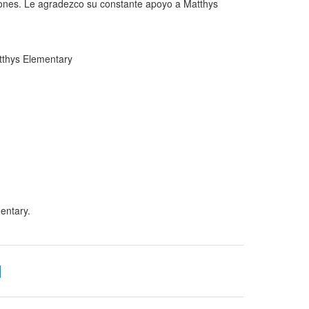
ciones. Le agradezco su constante apoyo a Matthys
tthys Elementary
entary.
d